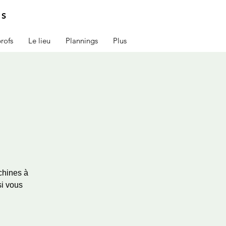
IS
rofs
Le lieu
Plannings
Plus
chines à
si vous