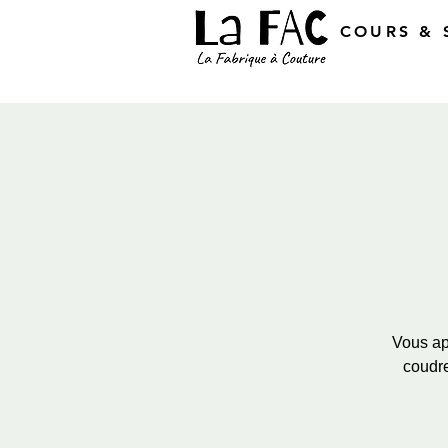
COURS & 
Vous app
coudre