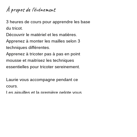
À propos de l'événement
3 heures de cours pour apprendre les base 
du tricot. 
Découvrir le matériel et les matières. 
Apprenez à monter les mailles selon 3 
techniques différentes. 
Apprenez à tricoter pas à pas en point 
mousse et maitrisez les techniques 
essentielles pour tricoter sereinement. 
Laurie vous accompagne pendant ce 
cours. 
Les aiguilles et la première pelote vous 
sont fournis
Elle vous guidera pour prendre les bonnes 
habitudes en tricot et réussir votre premier 
projet. 
Afficher plus