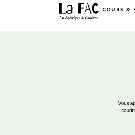
COURS & 
Vous app
coudre