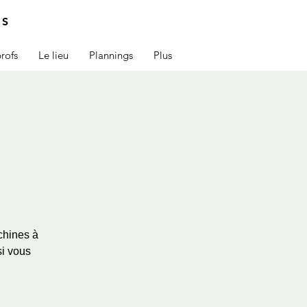
IS
rofs
Le lieu
Plannings
Plus
chines à
si vous