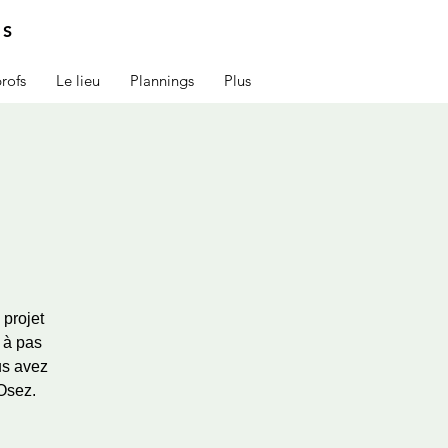
IS
rofs
Le lieu
Plannings
Plus
projet
 à pas
us avez
Osez.