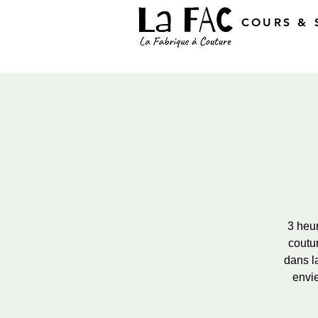
COURS & 
3 heu
coutu
dans l
envi