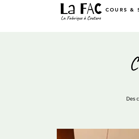
COURS & 
C
Des c