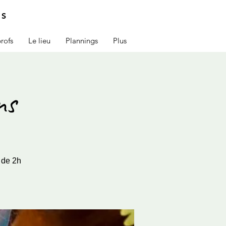
IS
rofs
Le lieu
Plannings
Plus
ns
 de 2h