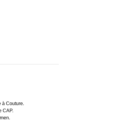
 à Couture. 
e CAP. 
men. 