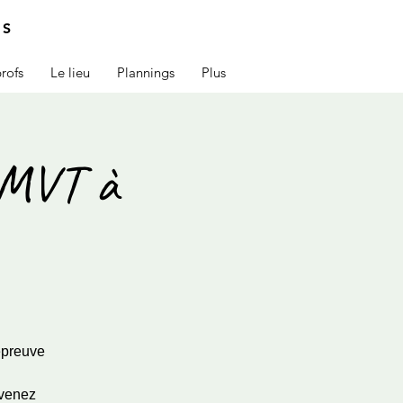
IS
rofs
Le lieu
Plannings
Plus
MMVT à
épreuve
 venez