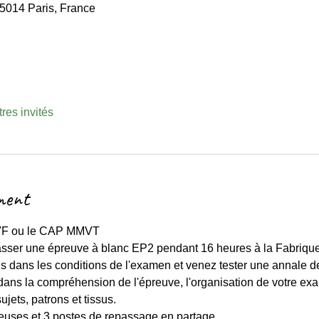
75014 Paris, France
tres invités
ment
VF ou le CAP MMVT 
ser une épreuve à blanc EP2 pendant 16 heures à la Fabrique
s dans les conditions de l'examen et venez tester une annale d
s la compréhension de l'épreuve, l'organisation de votre exa
jets, patrons et tissus.  
teuses et 3 postes de repassage en partage. 