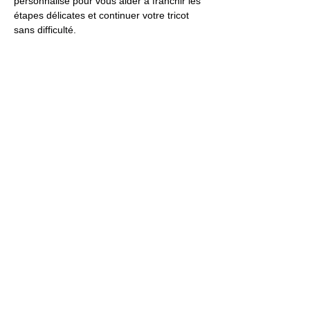
personnalisé pour vous aider à franchir les 
étapes délicates et continuer votre tricot 
sans difficulté.
le samedi de 9h30 à 11h. 
Prix 35 euros TTC 
Partager cet événement
Mentions légales
Politique en matière de cookies
Politique de confidentialité
©
2022-2025
La FAC - La fabrique à
couture